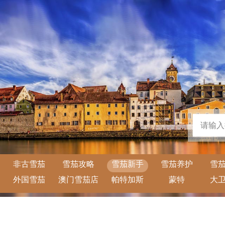
非古雪茄
雪茄攻略
雪茄新手
雪茄养护
雪
外国雪茄
澳门雪茄店
帕特加斯
蒙特
大