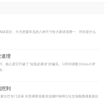
风味层次，今天把最常见的八种尺寸给大家讲清楚一、环径是什么
·
没道理
核心是它打破了“短茄必寡淡”的偏见。52环径搭配102mm小罗
··
我挖到
家古巴专门店🤩 木质调香混着淡淡烟叶味绅士社交场氛围感直接拉
·