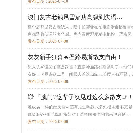
发布日期：2026-07-10
澳门复古老钱风雪茄店高级到失语…
整个店都是复古老钱风，随手拍都像在拍电影🎬全秘鲁
息都透着低调的奢华感。房内温度湿度精准把控，严格保··
发布日期：2026-07-08
灰灰新手狂喜🔥圣路易斯散支自由！
想入坑🍆但又怕整盒踩雷？直接冲圣路易斯就对了～他
友好！📌罗密欧二号｜闭眼入首选129mm长度＋42环径，尺
发布日期：2026-07-08
💥 「澳门❔这辈子沒见过这么多散支🚬
堆成🏔一样的散支雪🚬茄有见过吗款式多到根本逛不完
藏級服务+眼花缭乱货架对于选择困难症的我来说真是···
发布日期：2026-07-08