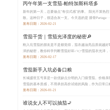
丙午年第一支雪茄-帕特加斯科塔多
新年的第一天，总要做点“有仪式感”的事。 阳光不算热
散。这种日子，很适合灰一支。今天选的是 腓骨Partaga···
发布日期：2026-02-21
雪茄干货｜雪茄光泽度的秘密🔎
刚入坑雪茄的朋友是不是都觉得，茄衣越油亮品质就越好
泽的秘密，教你科学判断雪茄好坏✅👉雪茄的茄衣光泽，··
发布日期：2026-02-17
雪茄新手入坑必备口粮
长城盛世五号算是一款优缺点分明的入门级雪茄。价格亲
雪茄的基本质感，不用承担高价试错的风险，作为日常口粮·
发布日期：2026-01-21
谁说女人不可以抽茄🚬