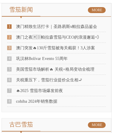
雪茄新闻
MORE
1
澳门精致生活打卡｜圣路易斯x帕拉森品鉴会
2
澳门之夜🇲🇴帕拉森雪茄与CEO的浪漫邂逅💨
3
澳门突发🔥130斤雪茄被海关截获！3人涉案
4
巩汉林Bolívar Evento 55周年
5
美国雪茄市场解析🔥 关税+格局变动全梳理
6
关税重压下，雪茄行业提价众生相🚬
7
🔥2025 雪茄市场爆发前夜
8
cohiba 2024年销售数据
古巴雪茄
MORE