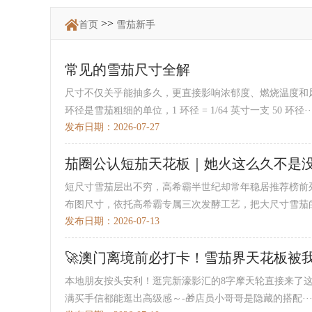
>>
首页
雪茄新手
常见的雪茄尺寸全解
尺寸不仅关乎能抽多久，更直接影响浓郁度、燃烧温度和
环径是雪茄粗细的单位，1 环径 = 1/64 英寸一支 50 环径··
发布日期：2026-07-27
茄圈公认短茄天花板｜她火这么久不是
短尺寸雪茄层出不穷，高希霸半世纪却常年稳居推荐榜前列，
布图尺寸，依托高希霸专属三次发酵工艺，把大尺寸雪茄的·
发布日期：2026-07-13
🚀澳门离境前必打卡！雪茄界天花板被
本地朋友按头安利！逛完新濠影汇的8字摩天轮直接来了这
满买手信都能逛出高级感～-🎁店员小哥哥是隐藏的搭配··