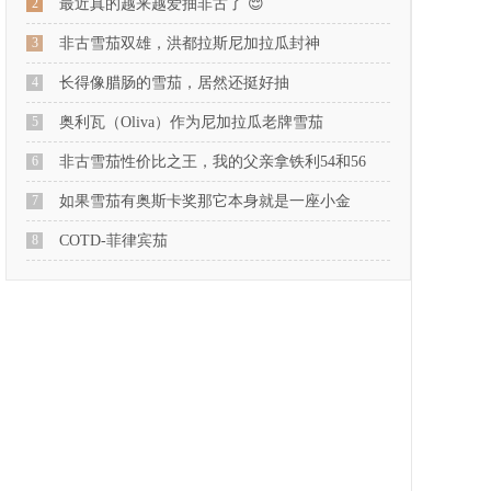
2
最近真的越来越爱抽非古了 😌
3
非古雪茄双雄，洪都拉斯尼加拉瓜封神
4
长得像腊肠的雪茄，居然还挺好抽
5
奥利瓦（Oliva）作为尼加拉瓜老牌雪茄
6
非古雪茄性价比之王，我的父亲拿铁利54和56
7
如果雪茄有奥斯卡奖那它本身就是一座小金
8
COTD-菲律宾茄