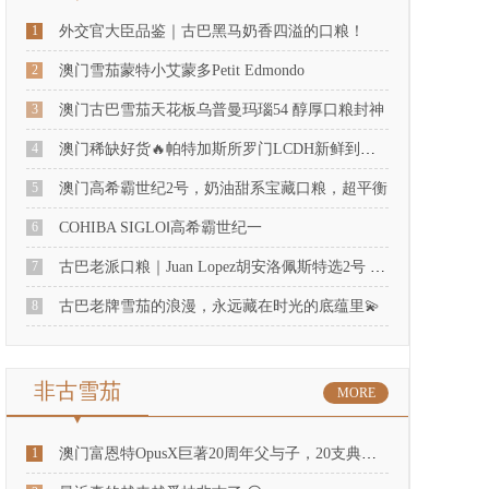
1
外交官大臣品鉴｜古巴黑马奶香四溢的口粮！
2
澳门雪茄蒙特小艾蒙多Petit Edmondo
3
澳门古巴雪茄天花板乌普曼玛瑙54 醇厚口粮封神
4
澳门稀缺好货🔥帕特加斯所罗门LCDH新鲜到店！
5
澳门高希霸世纪2号，奶油甜系宝藏口粮，超平衡
6
COHIBA SIGLOⅠ高希霸世纪一
7
古巴老派口粮｜Juan Lopez胡安洛佩斯特选2号 奶香温柔天花板✨
8
古巴老牌雪茄的浪漫，永远藏在时光的底蕴里💫
非古雪茄
MORE
1
澳门富恩特OpusX巨著20周年父与子，20支典藏装