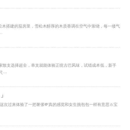
雪松木搭建的茄房里，雪松木醇厚的木质香调在空气中萦绕，每一缕气
·
们家散支选择超全，单支就能体验正统古巴风味，试错成本低，新手
···
！」
这次过来体验了一把奢侈💸真的感觉和女生挑包包一样有意思👛宝