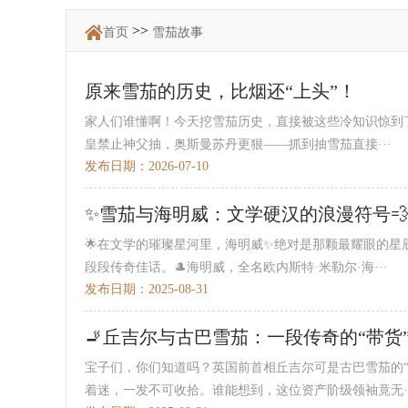
>>
首页
雪茄故事
原来雪茄的历史，比烟还“上头”！
家人们谁懂啊！今天挖雪茄历史，直接被这些冷知识惊到了
皇禁止神父抽，奥斯曼苏丹更狠——抓到抽雪茄直接···
发布日期：2026-07-10
✨雪茄与海明威：文学硬汉的浪漫符号
🌟在文学的璀璨星河里，海明威✨绝对是那颗最耀眼的星
段段传奇佳话。🎩海明威，全名欧内斯特·米勒尔·海···
发布日期：2025-08-31
🚬丘吉尔与古巴雪茄：一段传奇的“带货
宝子们，你们知道吗？英国前首相丘吉尔可是古巴雪茄的“头
着迷，一发不可收拾。谁能想到，这位资产阶级领袖竟无··