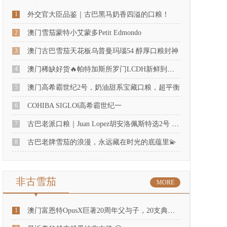
1
外交官大臣品鉴｜古巴黑马奶香四溢的口粮！
2
澳门雪茄蒙特小艾蒙多Petit Edmondo
3
澳门古巴雪茄天花板乌普曼玛瑙54 醇厚口粮封神
4
澳门稀缺好货🔥帕特加斯所罗门LCDH新鲜到店！
5
澳门高希霸世纪2号，奶油甜系宝藏口粮，超平衡
6
COHIBA SIGLOⅠ高希霸世纪一
7
古巴老派口粮｜Juan Lopez胡安洛佩斯特选2号 奶香温柔天花板✨
8
古巴老牌雪茄的浪漫，永远藏在时光的底蕴里💫
非古雪茄
MORE
1
澳门富恩特OpusX巨著20周年父与子，20支典藏装