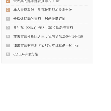
2
最近真的越来越爱抽非古了 😌
3
非古雪茄双雄，洪都拉斯尼加拉瓜封神
4
长得像腊肠的雪茄，居然还挺好抽
5
奥利瓦（Oliva）作为尼加拉瓜老牌雪茄
6
非古雪茄性价比之王，我的父亲拿铁利54和56
7
如果雪茄有奥斯卡奖那它本身就是一座小金
8
COTD-菲律宾茄