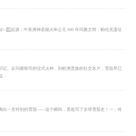
️⃣起源：中美洲神圣烟火🌺公元 600 年玛雅文明：帕伦克遗址
印记。从玛雅祭司的仪式火种，到欧洲贵族的社交名片，雪茄早已
··
镖掏出一支特别的雪茄——这个瞬间，竟改写了全球雪茄史！一：传