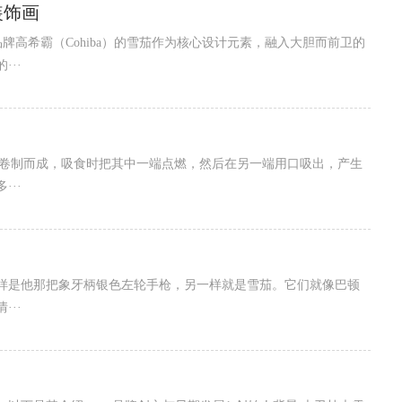
装饰画
牌高希霸（Cohiba）的雪茄作为核心设计元素，融入大胆而前卫的
··
烟草卷制而成，吸食时把其中一端点燃，然后在另一端用口吸出，产生
··
样是他那把象牙柄银色左轮手枪，另一样就是雪茄。它们就像巴顿
··