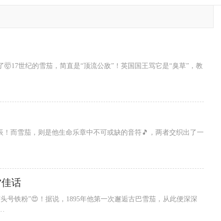
17世纪的雪茄，简直是“顶流公敌”！英国国王骂它是“臭草”，教

辰！而雪茄，则是他生命乐章中不可或缺的音符🎵，两者交织出了一
”佳话
号铁粉”😍！据说，1895年他第一次邂逅古巴雪茄，从此便深深
·