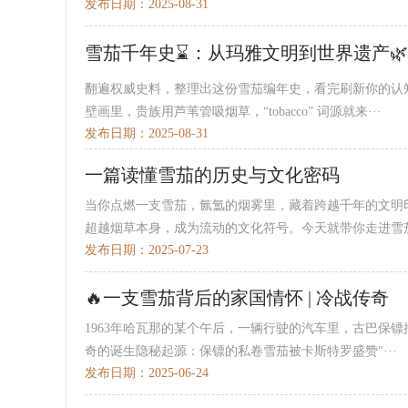
发布日期：2025-08-31
雪茄千年史⌛：从玛雅文明到世界遗产🌿
翻遍权威史料，整理出这份雪茄编年史，看完刷新你的认知✨1
壁画里，贵族用芦苇管吸烟草，“tobacco” 词源就来···
发布日期：2025-08-31
一篇读懂雪茄的历史与文化密码
当你点燃一支雪茄，氤氲的烟雾里，藏着跨越千年的文明
超越烟草本身，成为流动的文化符号。今天就带你走进雪茄·
发布日期：2025-07-23
🔥一支雪茄背后的家国情怀 | 冷战传奇
1963年哈瓦那的某个午后，一辆行驶的汽车里，古巴保
奇的诞生隐秘起源：保镖的私卷雪茄被卡斯特罗盛赞"···
发布日期：2025-06-24