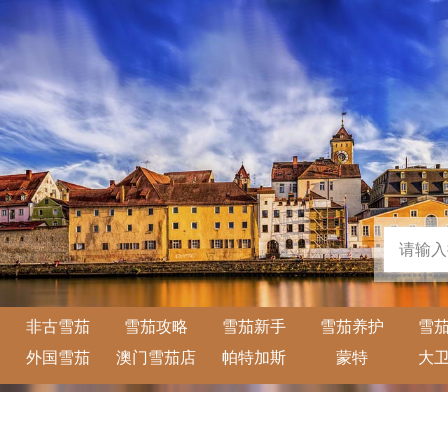
非古雪茄
雪茄攻略
雪茄新手
雪茄养护
雪
外国雪茄
澳门雪茄店
帕特加斯
蒙特
大