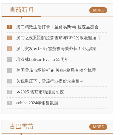
雪茄新闻
MORE
1
澳门精致生活打卡｜圣路易斯x帕拉森品鉴会
2
澳门之夜🇲🇴帕拉森雪茄与CEO的浪漫邂逅💨
3
澳门突发🔥130斤雪茄被海关截获！3人涉案
4
巩汉林Bolívar Evento 55周年
5
美国雪茄市场解析🔥 关税+格局变动全梳理
6
关税重压下，雪茄行业提价众生相🚬
7
🔥2025 雪茄市场爆发前夜
8
cohiba 2024年销售数据
古巴雪茄
MORE